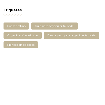
Etiquetas
Bodas destino
Guía para organizar tu boda.
Organización de bodas
Paso a paso para organizar tu boda
Planeación de bodas