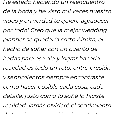
Alma queremos darte las gracias por
o
esforzarte tanto en todos los detalles;
la boda quedó perfecta, los invitados
no dejaron de comentar lo padre que
quedó: la decoración, la comida, el
diseño, TODO! Gracias por estar al
pendiente de todo en cada momento
n
y por siempre tener una sonrisa con
nosotros, gracias por darme el gusto
de tener la boda que soñaba, mis
respetos hacia a ti.
o
Yesi & Rolando