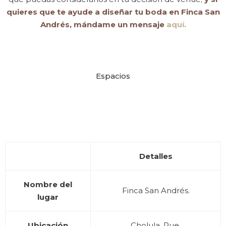
Instagram
quieres que te ayude a diseñar tu boda en Finca San
Email
Andrés, mándame un mensaje
aquí
.
Phone
Espacios
Cúpulas Finca San Andrés
Cabaña Finca San Andrés
Capilla Finca San Andrés
Finca San Andrés
Finca San Andrés
Finca San Andrés
Detalles
Nombre del
Finca San Andrés.
lugar
Ubicación
Cholula, Pue.