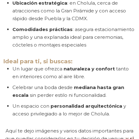
Ubicación estratégica
: en Cholula, cerca de
atracciones como la Gran Pirámide y con acceso
rápido desde Puebla y la CDMX.
Comodidades prácticas
: asegura estacionamiento
amplio y una explanada ideal para ceremonias,
cócteles o montajes especiales
Ideal para ti, si buscas:
Un lugar que ofrezca
naturaleza y confort
tanto
en interiores como al aire libre.
Celebrar una boda desde
mediana hasta gran
escala
sin perder estilo ni funcionalidad.
Un espacio con
personalidad arquitectónica
y
acceso privilegiado a lo mejor de Cholula.
Aquí te dejo imágenes y varios datos importantes para
Facebook
que puedas considerarlos en tu decisión de venue;
y si