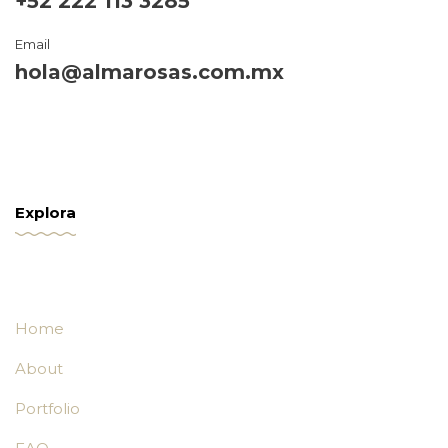
+52 222 113 3285
Email
hola@almarosas.com.mx
Explora
Home
About
Portfolio