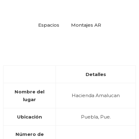
Espacios
Montajes AR
Capilla Consagrada de Hacienda Amalucan
Jardín interior en Hacienda Amalucan
Bóvedas en Hacienda Amalucan
El Corral en Hacienda Amalucan
Terraza de Hacienda Amalucan
Hacienda Amalucan
Detalles
Nombre del
Hacienda Amalucan
lugar
Ubicación
Puebla, Pue.
Facebook
Número de